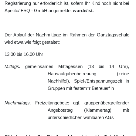
Registrierung nur erforderlich ist, sofern Ihr Kind noch nicht bei
Apetito/ FSQ - GmbH angemeldet
wurde/ist.
Der
Ablauf
der
Nachmittage
im
Rahmen
der
Ganztagsschule
wird
etwa
wie
folgt
gestaltet:
13.00 bis 16.00 Uhr
Mittags:
gemeinsames
Mittagessen (13 bis 14 Uhr),
Hausaufgabenbetreuung
(keine
Nachhilfe!),
Spiel-/Entspannungszeit
in
Gruppen
mit
festem*r
Betreuer*in
:
Nachmittags
Freizeitangebote;
ggf. gruppenübergreifender
Angebotstag (Klammertag) mit
unterschiedlichen
wählbaren
AGs