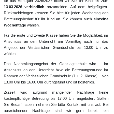
für
das
Schuljahr
2026/2027
bitten
wir
Sie,
Ihr
Kind
bis
zum
13
.03.
2026
verbindlich
anzumelden.
Auf
dem
beigefügten
Rückmeldebogen
kreuzen
Sie
bitte
für
jeden
Wochentag
den
Betreuungsbedarf
für
Ihr
Kind
an.
Sie
können
auch
einzelne
Wochentage
wählen.
Für die erste und zweite Klasse haben Sie die Möglichkeit, im
Anschluss an den Unterricht am Vormittag auch nur das
Angebot der Verlässlichen Grundschule bis 13.00 Uhr zu
wählen.
Das
Nachmittagsangebot
der
Ganztagsschule
wird
–
im
Anschluss
an
den
Unterricht
bzw.
die
Betreuungsstunde
im
Rahmen
der
Verlässlichen
Grundschule (1.+ 2. Klasse)
–
von
13.00
Uhr
bis
16.00
Uhr
durchgeführt
und
ist
kostenlos.
Zurzeit
wird
aufgrund
mangelnder
Nachfrage
keine
kostenpflichtige
Betreuung
bis
17.00
Uhr
angeboten.
Sollten
Sie
Bedarf
haben,
nehmen
Sie
bitte
Kontakt
mit
uns
auf.
Bei
ausreichender
Nachfrage
sind
wir
gern
bereit,
ein